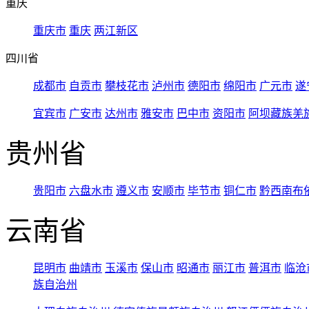
重庆
重庆市
重庆
两江新区
四川省
成都市
自贡市
攀枝花市
泸州市
德阳市
绵阳市
广元市
遂
宜宾市
广安市
达州市
雅安市
巴中市
资阳市
阿坝藏族羌
贵州省
贵阳市
六盘水市
遵义市
安顺市
毕节市
铜仁市
黔西南布
云南省
昆明市
曲靖市
玉溪市
保山市
昭通市
丽江市
普洱市
临沧
族自治州