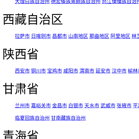
大理白族自治州
德宏傣族景颇族自治州
怒江傈僳族自治
西藏自治区
拉萨市
日喀则市
昌都市
山南地区
那曲地区
阿里地区
林
陕西省
西安市
铜川市
宝鸡市
咸阳市
渭南市
延安市
汉中市
榆林
甘肃省
兰州市
嘉峪关市
金昌市
白银市
天水市
武威市
张掖市
平
临夏回族自治州
甘南藏族自治州
青海省