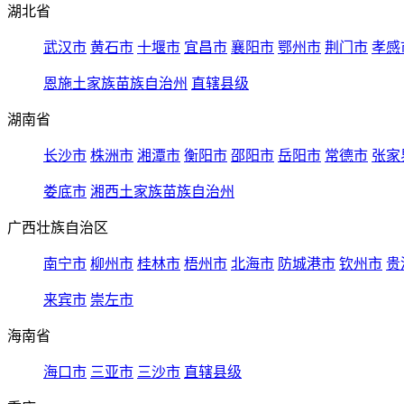
湖北省
武汉市
黄石市
十堰市
宜昌市
襄阳市
鄂州市
荆门市
孝感
恩施土家族苗族自治州
直辖县级
湖南省
长沙市
株洲市
湘潭市
衡阳市
邵阳市
岳阳市
常德市
张家
娄底市
湘西土家族苗族自治州
广西壮族自治区
南宁市
柳州市
桂林市
梧州市
北海市
防城港市
钦州市
贵
来宾市
崇左市
海南省
海口市
三亚市
三沙市
直辖县级