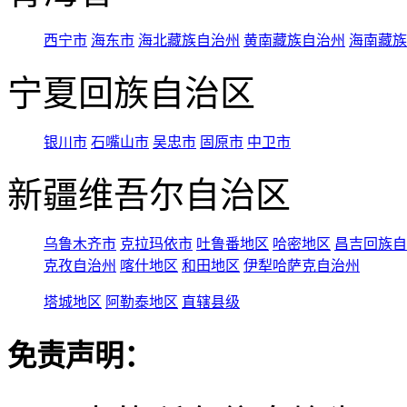
西宁市
海东市
海北藏族自治州
黄南藏族自治州
海南藏族
宁夏回族自治区
银川市
石嘴山市
吴忠市
固原市
中卫市
新疆维吾尔自治区
乌鲁木齐市
克拉玛依市
吐鲁番地区
哈密地区
昌吉回族自
克孜自治州
喀什地区
和田地区
伊犁哈萨克自治州
塔城地区
阿勒泰地区
直辖县级
免责声明：