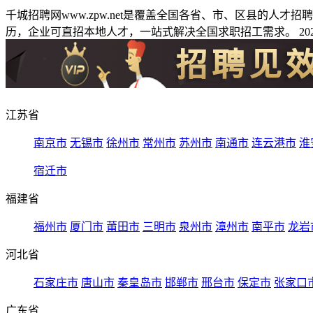
千城招聘网www.zpw.net是覆盖全国各省、市、区县的人
历，企业可直招本地人才，一站式解决全国求职招工需求。 2026
江苏省
南京市
无锡市
徐州市
常州市
苏州市
南通市
连云港市
淮
宿迁市
福建省
福州市
厦门市
莆田市
三明市
泉州市
漳州市
南平市
龙岩
河北省
石家庄市
唐山市
秦皇岛市
邯郸市
邢台市
保定市
张家口
广东省