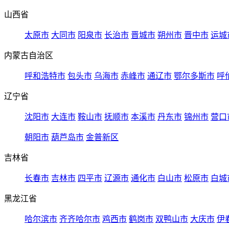
山西省
太原市
大同市
阳泉市
长治市
晋城市
朔州市
晋中市
运城
内蒙古自治区
呼和浩特市
包头市
乌海市
赤峰市
通辽市
鄂尔多斯市
呼
辽宁省
沈阳市
大连市
鞍山市
抚顺市
本溪市
丹东市
锦州市
营口
朝阳市
葫芦岛市
金普新区
吉林省
长春市
吉林市
四平市
辽源市
通化市
白山市
松原市
白城
黑龙江省
哈尔滨市
齐齐哈尔市
鸡西市
鹤岗市
双鸭山市
大庆市
伊