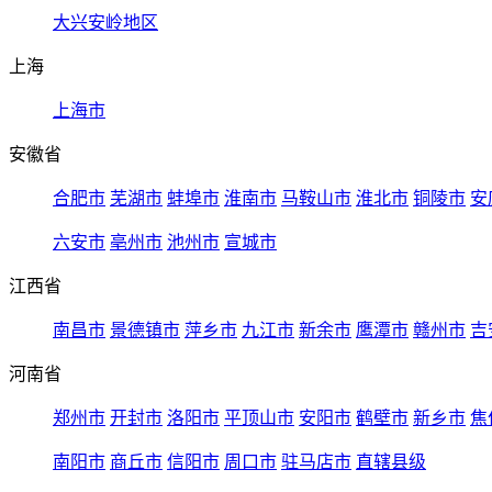
大兴安岭地区
上海
上海市
安徽省
合肥市
芜湖市
蚌埠市
淮南市
马鞍山市
淮北市
铜陵市
安
六安市
亳州市
池州市
宣城市
江西省
南昌市
景德镇市
萍乡市
九江市
新余市
鹰潭市
赣州市
吉
河南省
郑州市
开封市
洛阳市
平顶山市
安阳市
鹤壁市
新乡市
焦
南阳市
商丘市
信阳市
周口市
驻马店市
直辖县级