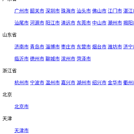
广州市
韶关市
深圳市
珠海市
汕头市
佛山市
江门市
湛江
汕尾市
河源市
阳江市
清远市
东莞市
中山市
潮州市
揭阳
山东省
济南市
青岛市
淄博市
枣庄市
东营市
烟台市
潍坊市
济宁
临沂市
德州市
聊城市
滨州市
菏泽市
浙江省
杭州市
宁波市
温州市
嘉兴市
湖州市
绍兴市
金华市
衢州
北京
北京市
天津
天津市