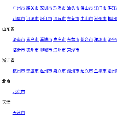
广州市
韶关市
深圳市
珠海市
汕头市
佛山市
江门市
湛江
汕尾市
河源市
阳江市
清远市
东莞市
中山市
潮州市
揭阳
山东省
济南市
青岛市
淄博市
枣庄市
东营市
烟台市
潍坊市
济宁
临沂市
德州市
聊城市
滨州市
菏泽市
浙江省
杭州市
宁波市
温州市
嘉兴市
湖州市
绍兴市
金华市
衢州
北京
北京市
天津
天津市