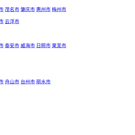
市
茂名市
肇庆市
惠州市
梅州市
市
云浮市
市
泰安市
威海市
日照市
莱芜市
市
舟山市
台州市
丽水市