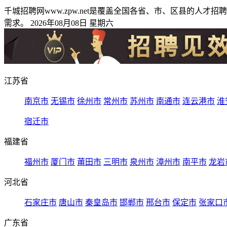
千城招聘网www.zpw.net是覆盖全国各省、市、区县的
需求。 2026年08月08日 星期六
江苏省
南京市
无锡市
徐州市
常州市
苏州市
南通市
连云港市
淮
宿迁市
福建省
福州市
厦门市
莆田市
三明市
泉州市
漳州市
南平市
龙岩
河北省
石家庄市
唐山市
秦皇岛市
邯郸市
邢台市
保定市
张家口
广东省