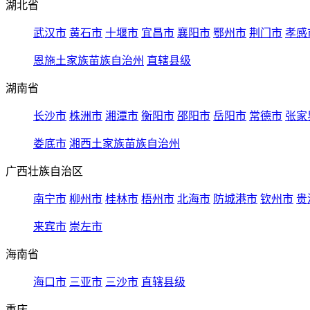
湖北省
武汉市
黄石市
十堰市
宜昌市
襄阳市
鄂州市
荆门市
孝感
恩施土家族苗族自治州
直辖县级
湖南省
长沙市
株洲市
湘潭市
衡阳市
邵阳市
岳阳市
常德市
张家
娄底市
湘西土家族苗族自治州
广西壮族自治区
南宁市
柳州市
桂林市
梧州市
北海市
防城港市
钦州市
贵
来宾市
崇左市
海南省
海口市
三亚市
三沙市
直辖县级
重庆