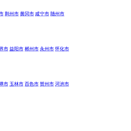
市
荆州市
黄冈市
咸宁市
随州市
界市
益阳市
郴州市
永州市
怀化市
港市
玉林市
百色市
贺州市
河池市