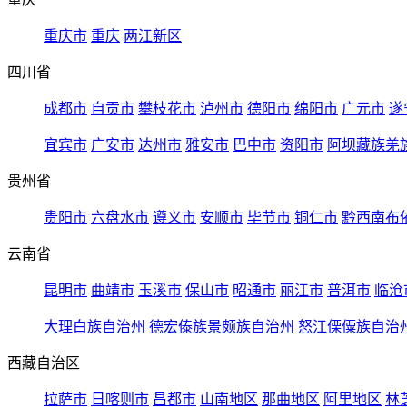
重庆市
重庆
两江新区
四川省
成都市
自贡市
攀枝花市
泸州市
德阳市
绵阳市
广元市
遂
宜宾市
广安市
达州市
雅安市
巴中市
资阳市
阿坝藏族羌
贵州省
贵阳市
六盘水市
遵义市
安顺市
毕节市
铜仁市
黔西南布
云南省
昆明市
曲靖市
玉溪市
保山市
昭通市
丽江市
普洱市
临沧
大理白族自治州
德宏傣族景颇族自治州
怒江傈僳族自治
西藏自治区
拉萨市
日喀则市
昌都市
山南地区
那曲地区
阿里地区
林