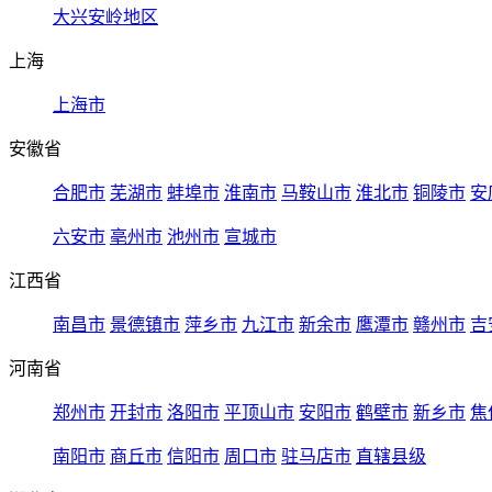
大兴安岭地区
上海
上海市
安徽省
合肥市
芜湖市
蚌埠市
淮南市
马鞍山市
淮北市
铜陵市
安
六安市
亳州市
池州市
宣城市
江西省
南昌市
景德镇市
萍乡市
九江市
新余市
鹰潭市
赣州市
吉
河南省
郑州市
开封市
洛阳市
平顶山市
安阳市
鹤壁市
新乡市
焦
南阳市
商丘市
信阳市
周口市
驻马店市
直辖县级