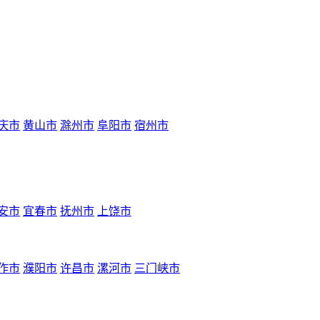
庆市
黄山市
滁州市
阜阳市
宿州市
安市
宜春市
抚州市
上饶市
作市
濮阳市
许昌市
漯河市
三门峡市