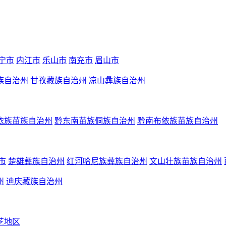
宁市
内江市
乐山市
南充市
眉山市
族自治州
甘孜藏族自治州
凉山彝族自治州
依族苗族自治州
黔东南苗族侗族自治州
黔南布依族苗族自治州
市
楚雄彝族自治州
红河哈尼族彝族自治州
文山壮族苗族自治州
州
迪庆藏族自治州
芝地区