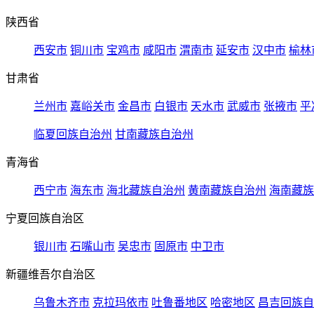
陕西省
西安市
铜川市
宝鸡市
咸阳市
渭南市
延安市
汉中市
榆林
甘肃省
兰州市
嘉峪关市
金昌市
白银市
天水市
武威市
张掖市
平
临夏回族自治州
甘南藏族自治州
青海省
西宁市
海东市
海北藏族自治州
黄南藏族自治州
海南藏族
宁夏回族自治区
银川市
石嘴山市
吴忠市
固原市
中卫市
新疆维吾尔自治区
乌鲁木齐市
克拉玛依市
吐鲁番地区
哈密地区
昌吉回族自