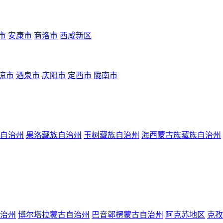
市
安康市
商洛市
西咸新区
凉市
酒泉市
庆阳市
定西市
陇南市
自治州
果洛藏族自治州
玉树藏族自治州
海西蒙古族藏族自治州
治州
博尔塔拉蒙古自治州
巴音郭楞蒙古自治州
阿克苏地区
克孜