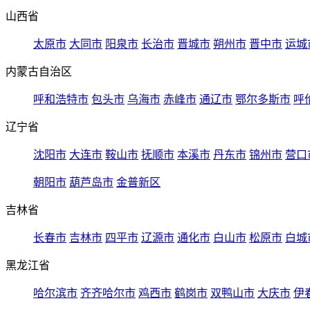
山西省
太原市
大同市
阳泉市
长治市
晋城市
朔州市
晋中市
运城
内蒙古自治区
呼和浩特市
包头市
乌海市
赤峰市
通辽市
鄂尔多斯市
呼
辽宁省
沈阳市
大连市
鞍山市
抚顺市
本溪市
丹东市
锦州市
营口
朝阳市
葫芦岛市
金普新区
吉林省
长春市
吉林市
四平市
辽源市
通化市
白山市
松原市
白城
黑龙江省
哈尔滨市
齐齐哈尔市
鸡西市
鹤岗市
双鸭山市
大庆市
伊