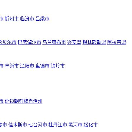
市
忻州市
临汾市
吕梁市
伦贝尔市
巴彦淖尔市
乌兰察布市
兴安盟
锡林郭勒盟
阿拉善盟
市
阜新市
辽阳市
盘锦市
铁岭市
市
延边朝鲜族自治州
春市
佳木斯市
七台河市
牡丹江市
黑河市
绥化市